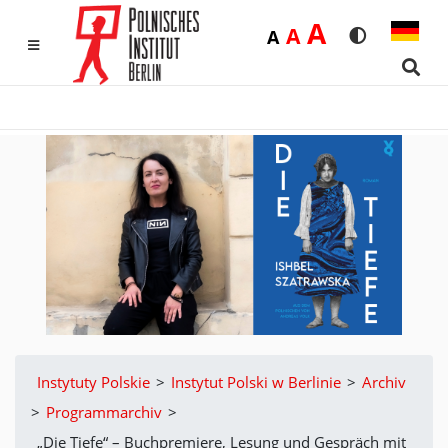
Duża
A
Średnia
A
Domyślna
A
Rozmiar czci
Wersja k
MENU
Sear
Instytuty Polskie
>
Instytut Polski w Berlinie
>
Archiv
>
Programmarchiv
>
„Die Tiefe“ – Buchpremiere, Lesung und Gespräch mit