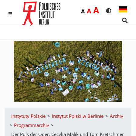
Duża
A
Średnia
A
Domyślna
A
Rozmiar czci
Wersja k
MENU
Sear
Instytuty Polskie
>
Instytut Polski w Berlinie
>
Archiv
>
Programmarchiv
>
Der Puls der Oder. Cecylia Malik und Tom Kretschmer