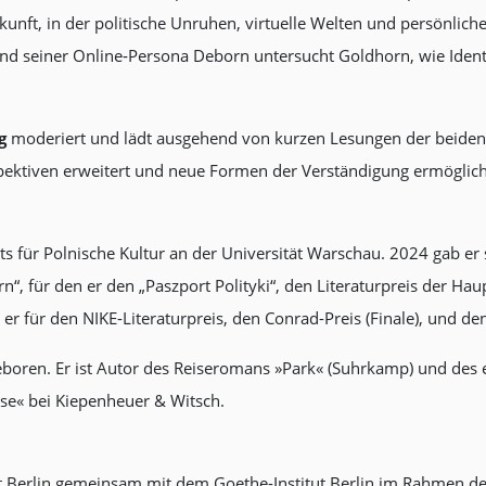
ukunft, in der politische Unruhen, virtuelle Welten und persönlic
und seiner Online‑Persona Deborn untersucht Goldhorn, wie Ident
.
g
moderiert und lädt ausgehend von kurzen Lesungen der beiden
spektiven erweitert und neue Formen der Verständigung ermöglich
tuts für Polnische Kultur an der Universität Warschau. 2024 gab 
n“, für den er den „Paszport Polityki“, den Literaturpreis der H
er für den NIKE-Literaturpreis, den Conrad-Preis (Finale), und d
oren. Er ist Autor des Reiseromans »Park« (Suhrkamp) und des e
se« bei Kiepenheuer & Witsch.
ut Berlin gemeinsam mit dem Goethe-Institut Berlin im Rahmen d