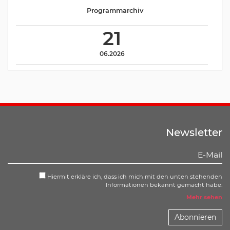
Programmarchiv
21
06.2026
Newsletter
Hiermit erkläre ich, dass ich mich mit den unten stehenden
Informationen bekannt gemacht habe:
Mehr sehen
Abonnieren