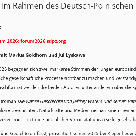
h im Rahmen des Deutsch-Polnischen
t
um 2026: forum2026.sdpz.org
 mit Marius Goldhorn und Jul Łyskawa
 begegnen sich zwei markante Stimmen der jungen europäischen 
rache gesellschaftliche Prozesse sichtbar zu machen und Verständi
schformat werden die beiden Autoren unter anderem über die sp
bütroman
Die wahre Geschichte von Jeffrey Waters und seinen Vät
amiliäre Geschichten, Naturkräfte und Medienmechanismen ineinan
eichnet, lotet mit sprachlicher Virtuosität universelle gesellsch
s und Gedichte umfasst, präsentiert seinen 2025 bei Kiepenheue