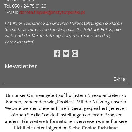
Dorota Filipiak
Tel. 030 / 24 75 81-26
E-Mail:
dorota.filipiak@instytutpolski.pl
Mit Ihrer Teilnahme an unseren Veranstaltungen erklären
Sie sich damit einverstanden, dass Ihr Bild auf Fotos, die
während der Veranstaltung aufgenommen werden,
verewigt wird.
Facebook
Twitter
Instagram
Newsletter
Hiermit erkläre ich, dass ich mich mit den unten stehenden
Um unser Onlineangebot auf höchstem Niveau anbieten zu
Informationen bekannt gemacht habe:
können, verwenden wir „Cookies”. Mit der Nutzung unserer
Mehr sehen
Website werden diese auf Ihrem Gerät gespeichert. Jederzeit
können Sie die Cookie-Einstellungen an ihrem Browser
Abonnieren
ändern. Für weitere Informationen verweisen wir auf unsere
Richtlinie unter folgendem
Siehe Cookie Richtlinie