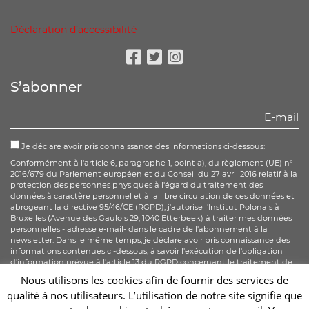
Déclaration d’accessibilité
Facebook
Twitter
Instagram
S’abonner
Je déclare avoir pris connaissance des informations ci-dessous:
Conformément à l'article 6, paragraphe 1, point a), du règlement (UE) n°
2016/679 du Parlement européen et du Conseil du 27 avril 2016 relatif à la
protection des personnes physiques à l'égard du traitement des
données à caractère personnel et à la libre circulation de ces données et
abrogeant la directive 95/46/CE (RGPD), j'autorise l'Institut Polonais à
Bruxelles (Avenue des Gaulois 29, 1040 Etterbeek) à traiter mes données
personnelles - adresse e-mail- dans le cadre de l'abonnement à la
newsletter. Dans le même temps, je déclare avoir pris connaissance des
informations contenues ci-dessous, à savoir l'exécution de l'obligation
d'information prévue à l'article 13 du RGPD concernant le traitement de
mes données personnelles, et je connais également tous les droits qui
Nous utilisons les cookies afin de fournir des services de
me sont conférés par l'article 15 - 20 du RGPD. More information
qualité à nos utilisateurs. L’utilisation de notre site signifie que