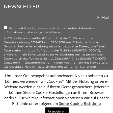
Facebook
Twitter
Youtube
Instagram
NEWSLETTER
Hiermit erkläre ich, dass ich mich mit den unten stehenden
Informationen bekannt gemacht habe:
Auf Grundlage von Artikel 6 Abschnitt a) der EU-Datenschutz-
Grundverordnung 2016/679 vom 27.04.2016 zum Schutz natürlicher
Personen bei der Verarbeitung personenbezogener Daten, zum freien
Datenverkehr und zur Aufhebung der Richtlinie 95/46/EG (DSGVO),
erkläre ich mein Einverständnis zur Verarbeitung meiner persönlichen
Daten durch das Polnische Institut Dusseldorf (Citadellstraße 7 D-40213
Düsseldorf) im Zusammenhang mit dem Abonnement des Newsletters.
Gleichzeitig erkläre ich, dass ich mich mit den unten stehenden
Informationen zur Umsetzung der Informationspflicht gemäß Artikel 13
der DSGVO bezüglich der Verarbeitung meiner personenbezogenen
Um unser Onlineangebot auf höchstem Niveau anbieten zu
Daten bekannt gemacht habe und ich mir meiner gemäß der Artikel 15–
können, verwenden wir „Cookies”. Mit der Nutzung unserer
20 der DSGVO zustehenden Rechte bewusst bin.
Website werden diese auf Ihrem Gerät gespeichert. Jederzeit
können Sie die Cookie-Einstellungen an ihrem Browser
Abonnieren
ändern. Für weitere Informationen verweisen wir auf unsere
Richtlinie unter folgendem
Siehe Cookie Richtlinie
Sc
Akzeptieren