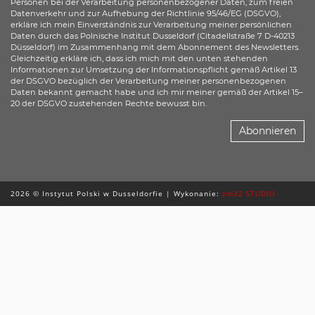
Personen bei der Verarbeitung personenbezogener Daten, zum freien
Datenverkehr und zur Aufhebung der Richtlinie 95/46/EG (DSGVO),
erkläre ich mein Einverständnis zur Verarbeitung meiner persönlichen
Daten durch das Polnische Institut Dusseldorf (Citadellstraße 7 D-40213
Düsseldorf) im Zusammenhang mit dem Abonnement des Newsletters.
Gleichzeitig erkläre ich, dass ich mich mit den unten stehenden
Informationen zur Umsetzung der Informationspflicht gemäß Artikel 13
der DSGVO bezüglich der Verarbeitung meiner personenbezogenen
Daten bekannt gemacht habe und ich mir meiner gemäß der Artikel 15–
20 der DSGVO zustehenden Rechte bewusst bin.
Abonnieren
2026 © Instytut Polski w Dusseldorfie | Wykonanie:
sm32 STUDIO