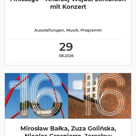
mit Konzert
Ausstellungen
,
Musik
,
Programm
29
08.2026
Mirosław Bałka, Zuza Golińska,
Nicolas Grospierre, Jarosław