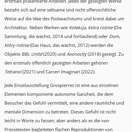
erstmals präsentierte Arbeiten. Jedes der gezeigten Werke
bezieht sich auf eine seltsame und nicht offensichtliche
Weise auf die Idee des Postwachstums und kreist dabei um
Architektur. Neben Werken wie
Kolekcja, kt
ó
ra rośnie
(Die
Sammlung, die wächst, 2014 und fortlaufend) oder
Dom,
kt
ó
ry rośnie
(Das Haus, das wächst, 2012) werden die
Objekte
BBL Unltd
(2020) und
Axonocity
(2018) gezeigt. Zu
den erstmals öffentlich gezeigten Arbeiten gehören
Tetranoi
(2021) und Carceri Imaginari (2022).
Jede Einzelausstellung Grospierres ist eine aus einzelnen
Elementen komponierte autonome Ganzheit, die dem
Besucher das Gefühl vermittelt, eine andere räumliche und
mentale Dimension zu betreten. Dieses Gefühl ist nicht
leicht in Worte zu fassen, aber anders als es die von
Pressetexten begleiteten flachen Reproduktionen von