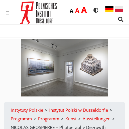
Duża
A
Średnia
A
Domyślna
A
Rozmiar czcionk
Wersja kon
MENU
Sear
Instytuty Polskie
>
Instytut Polski w Dusseldorfie
>
Programm
>
Programm
>
Kunst
>
Ausstellungen
>
NICOLAS GROSPIERRE – Photography Degrowth