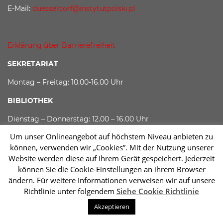
E-Mail:
duesseldorf@instytutpolski.pl
Erklärung über Barrierefreiheit
SEKRETARIAT
Montag – Freitag: 10.00-16.00 Uhr
BIBLIOTHEK
Dienstag – Donnerstag: 12.00 – 16.00 Uhr
Um unser Onlineangebot auf höchstem Niveau anbieten zu
Fristverlängerung
:
Tel.: 0211 866 96 18
können, verwenden wir „Cookies”. Mit der Nutzung unserer
Mail:
monika.werner@instytutpolski.pl
Website werden diese auf Ihrem Gerät gespeichert. Jederzeit
GALERIE
können Sie die Cookie-Einstellungen an ihrem Browser
Dienstag – Mittwoch – Freitag: 11.00 – 17.00 Uhr
ändern. Für weitere Informationen verweisen wir auf unsere
Richtlinie unter folgendem
Siehe Cookie Richtlinie
Donnerstag: 11.00 – 19.00 Uhr
Sc
Akzeptieren