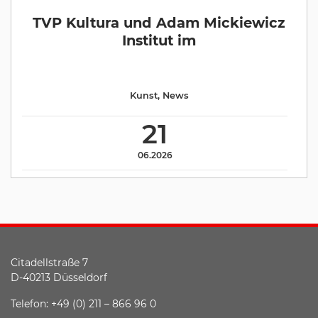
TVP Kultura und Adam Mickiewicz
Institut im
Kunst
,
News
21
06.2026
Citadellstraße 7
D-40213 Düsseldorf
Telefon: +49 (0) 211 – 866 96 0