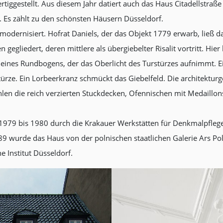
iggestellt. Aus diesem Jahr datiert auch das Haus Citadellstraße
 Es zählt zu den schönsten Häusern Düsseldorf.
dernisiert. Hofrat Daniels, der das Objekt 1779 erwarb, ließ da
gegliedert, deren mittlere als übergiebelter Risalit vortritt. Hier
b eines Rundbogens, der das Oberlicht des Turstürzes aufnimmt. E
türze. Ein Lorbeerkranz schmückt das Giebelfeld. Die architektur
zählen die reich verzierten Stuckdecken, Ofennischen mit Medail
979 bis 1980 durch die Krakauer Werkstätten für Denkmalpfleg
989 wurde das Haus von der polnischen staatlichen Galerie Ars P
e Institut Düsseldorf.