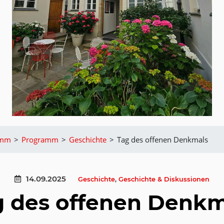
amm
>
Programm
>
Geschichte
>
Tag des offenen Denkmals
14.09.2025
Geschichte
,
Geschichte & Diskussionen
g des offenen Denkm