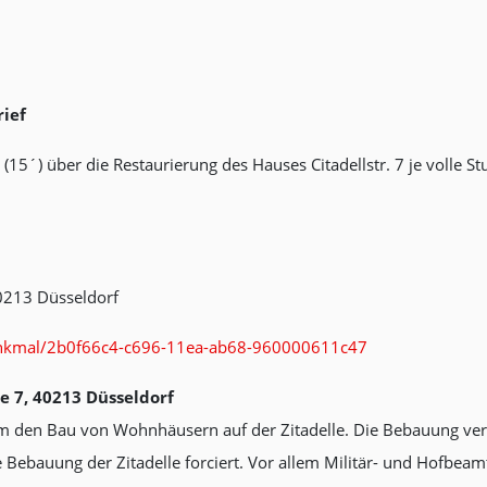
rief
(15´) über die Restaurierung des Hauses Citadellstr. 7 je volle S
 40213 Düsseldorf
denkmal/2b0f66c4-c696-11ea-ab68-960000611c47
e 7, 40213 Düsseldorf
m den Bau von Wohnhäusern auf der Zitadelle. Die Bebauung verl
e Bebauung der Zitadelle forciert. Vor allem Militär- und Hofbeam