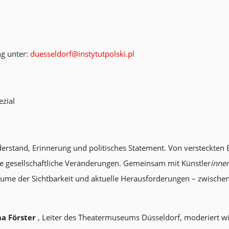
ng unter:
duesseldorf@instytutpolski.pl
pezial
iderstand, Erinnerung und politisches Statement. Von versteckten 
ie gesellschaftliche Veränderungen. Gemeinsam mit Künstler
innen
e Räume der Sichtbarkeit und aktuelle Herausforderungen – zwisc
ha Förster
, Leiter des Theatermuseums Düsseldorf, moderiert wi