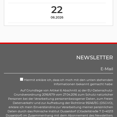
22
06.2026
NEWSLETTER
Hiermit erkläre ich, dass ich mich mit den unten stehenden
Informationen bekannt gemacht habe:
Auf Grundlage von Artikel 6 Abschnitt a) der EU-Datenschutz-
Grundverordnung 2016/679 vom 27.04.2016 zum Schutz natürlicher
Personen bei der Verarbeitung personenbezogener Daten, zum freien
Datenverkehr und zur Aufhebung der Richtlinie 95/46/EG (DSGVO),
erkläre ich mein Einverständnis zur Verarbeitung meiner persönlichen
Daten durch das Polnische Institut Dusseldorf (Citadellstraße 7 D-40213
Düsseldorf) im Zusammenhang mit dem Abonnement des Newsletters.