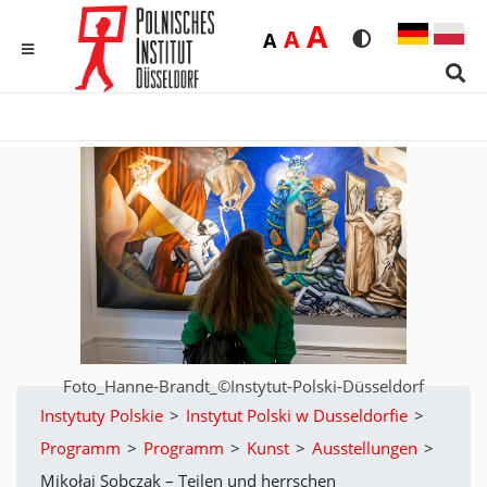
Duża
A
Średnia
A
Domyślna
A
Rozmiar czcionk
Wersja kon
MENU
Sear
Foto_Hanne-Brandt_©Instytut-Polski-Düsseldorf
Instytuty Polskie
>
Instytut Polski w Dusseldorfie
>
Programm
>
Programm
>
Kunst
>
Ausstellungen
>
Mikołaj Sobczak – Teilen und herrschen