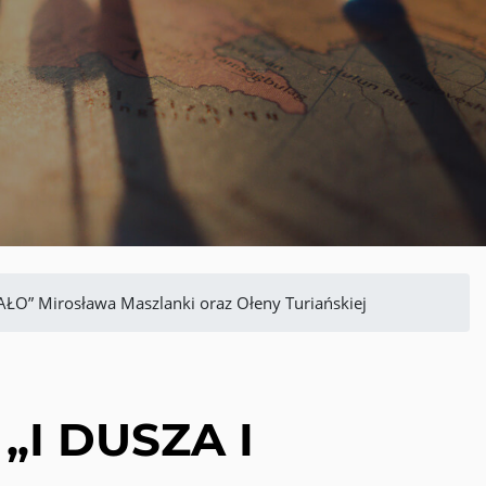
AŁO” Mirosława Maszlanki oraz Ołeny Turiańskiej
„I DUSZA I