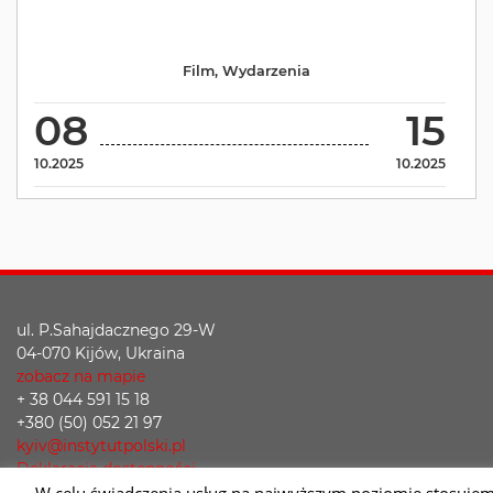
Film
,
Wydarzenia
08
15
10.2025
10.2025
ul. P.Sahajdacznego 29-W
04-070 Kijów, Ukraina
zobacz na mapie
+ 38 044 591 15 18
+380 (50) 052 21 97
kyiv@instytutpolski.pl
Deklaracja dostępności