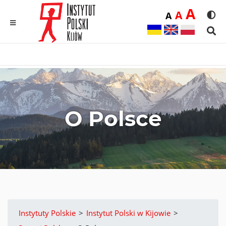
Duż
A
Średnia
A
Domyślna
A
Rozmia
We
MENU
Sear
O Polsce
Instytuty Polskie
>
Instytut Polski w Kijowie
>