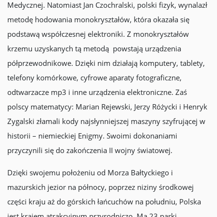
Medycznej. Natomiast Jan Czochralski, polski fizyk, wynalazł
metodę hodowania monokryształów, która okazała się
podstawą współczesnej elektroniki. Z monokryształów
krzemu uzyskanych tą metodą powstają urządzenia
półprzewodnikowe. Dzięki nim działają komputery, tablety,
telefony komórkowe, cyfrowe aparaty fotograficzne,
odtwarzacze mp3 i inne urządzenia elektroniczne. Zaś
polscy matematycy: Marian Rejewski, Jerzy Różycki i Henryk
Zygalski złamali kody najsłynniejszej maszyny szyfrującej w
historii – niemieckiej Enigmy. Swoimi dokonaniami
przyczynili się do zakończenia II wojny światowej.
Dzięki swojemu położeniu od Morza Bałtyckiego i
mazurskich jezior na północy, poprzez niziny środkowej
części kraju aż do górskich łańcuchów na południu, Polska
jest krajem atrakcyjnym przyrodniczo. Ma 23 parki