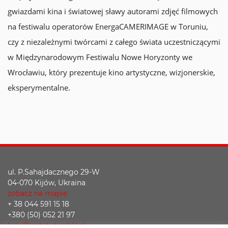
gwiazdami kina i światowej sławy autorami zdjęć filmowych
na festiwalu operatorów EnergaCAMERIMAGE w Toruniu,
czy z niezależnymi twórcami z całego świata uczestniczącymi
w Międzynarodowym Festiwalu Nowe Horyzonty we
Wrocławiu, który prezentuje kino artystyczne, wizjonerskie,
eksperymentalne.
ul. P.Sahajdacznego 29-W
04-070 Kijów, Ukraina
zobacz na mapie
+ 38 044 591 15 18
+380 (50) 052 21 97
kyiv@instytutpolski.pl