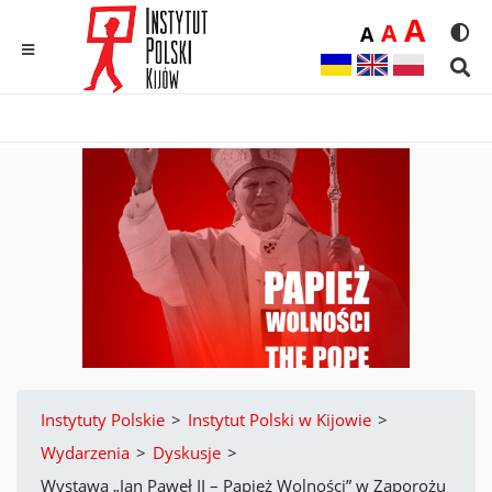
Duż
A
Średnia
A
Domyślna
A
Rozmia
We
MENU
Sear
Instytuty Polskie
>
Instytut Polski w Kijowie
>
Wydarzenia
>
Dyskusje
>
Wystawa „Jan Paweł II – Papież Wolności” w Zaporożu