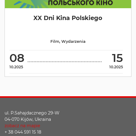
XX Dni Kina Polskiego
Film
,
Wydarzenia
08
15
10.2025
10.2025
ul. P.Sahajdacznego 29-W
04-070 Kijów, Ukraina
zobacz na mapie
+ 38 044 591 15 18