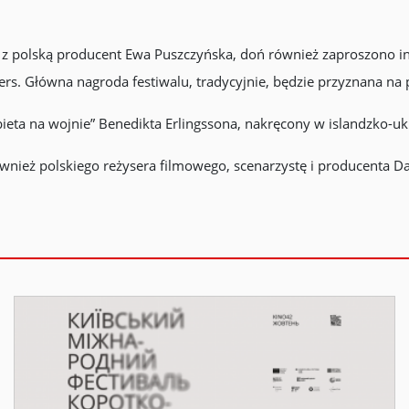
e z polską producent Ewa Puszczyńska, doń również zaproszono in
iers. Główna nagroda festiwalu, tradycyjnie, będzie przyznana 
ieta na wojnie” Benedikta Erlingssona, nakręcony w islandzko-uk
również polskiego reżysera filmowego, scenarzystę i producenta 