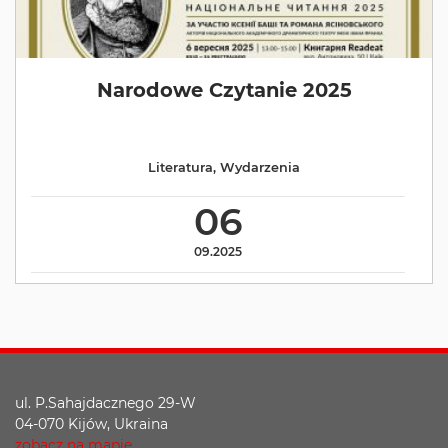
Narodowe Czytanie 2025
Literatura
,
Wydarzenia
06
09.2025
ul. P.Sahajdacznego 29-W
04-070 Kijów, Ukraina
zobacz na mapie