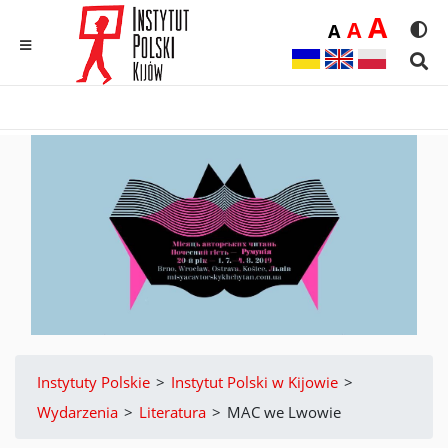
Duż
A
Średnia
A
Domyślna
A
Rozmia
We
MENU
Sear
Instytuty Polskie
>
Instytut Polski w Kijowie
>
Wydarzenia
>
Literatura
>
MAC we Lwowie