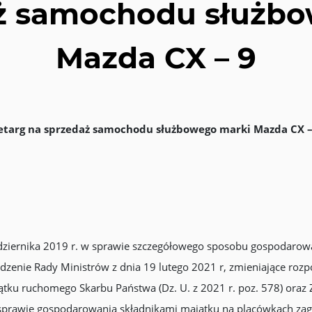
ż samochodu służb
Mazda CX – 9
rzetarg na sprzedaż samochodu służbowego marki Mazda CX – 
dziernika 2019 r. w sprawie szczegółowego sposobu gospodarow
ządzenie Rady Ministrów z dnia 19 lutego 2021 r, zmieniające ro
ku ruchomego Skarbu Państwa (Dz. U. z 2021 r. poz. 578) oraz Z
 sprawie gospodarowania składnikami majątku na placówkach zag