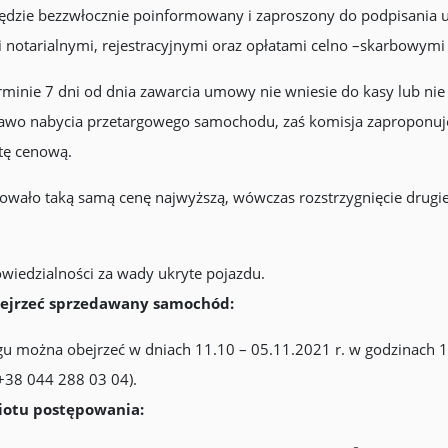
g będzie bezzwłocznie poinformowany i zaproszony do podpisani
i notarialnymi, rejestracyjnymi oraz opłatami celno –skarbowym
terminie 7 dni od dnia zawarcia umowy nie wniesie do kasy lub ni
awo nabycia przetargowego samochodu, zaś komisja zaproponuj
rtę cenową.
rowało taką samą cenę najwyższą, wówczas rozstrzygnięcie drugie
owiedzialności za wady ukryte pojazdu.
bejrzeć sprzedawany samochód:
 można obejrzeć w dniach 11.10 – 05.11.2021 r. w godzinach 1
+38 044 288 03 04).
otu postępowania: