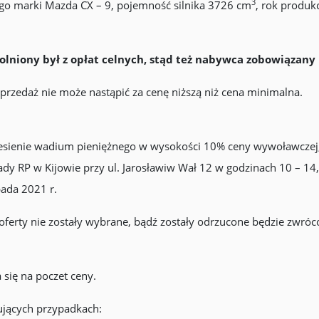
3
 marki Mazda CX – 9, pojemność silnika 3726 cm
, rok produk
iony był z opłat celnych, stąd też nabywca zobowiązany b
rzedaż nie może nastąpić za cenę niższą niż cena minimalna.
sienie wadium pieniężnego w wysokości 10% ceny wywoławczej, tj
RP w Kijowie przy ul. Jarosławiw Wał 12 w godzinach 10 – 14, w
pada 2021 r.
ferty nie zostały wybrane, bądź zostały odrzucone będzie zwróc
się na poczet ceny.
jących przypadkach: