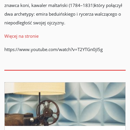
znawca koni, kawaler maltański (1784–1831)który połączył
dwa archetypy: emira beduińskiego i rycerza walczącego o
niepodległość swojej ojczyzny.
Więcej na stronie
https://www.youtube.com/watch?v=T2YTGn0jI5g