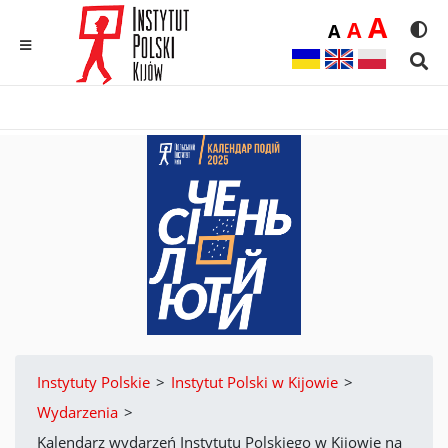
Duż
A
Średnia
A
Domyślna
A
Rozmia
We
MENU
Sear
Instytuty Polskie
>
Instytut Polski w Kijowie
>
Wydarzenia
>
Kalendarz wydarzeń Instytutu Polskiego w Kijowie na