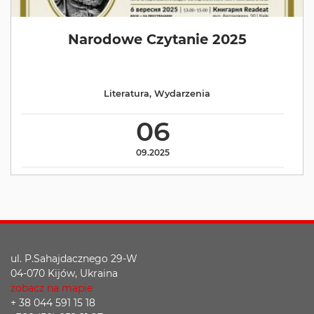
Narodowe Czytanie 2025
Literatura
,
Wydarzenia
06
09.2025
ul. P.Sahajdacznego 29-W
04-070 Kijów, Ukraina
zobacz na mapie
+ 38 044 591 15 18