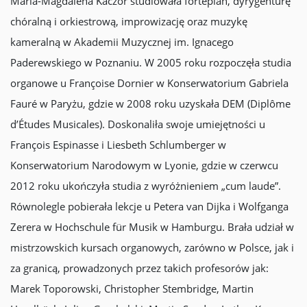
Maria-Magdalena Kaczor studiowała fortepian, dyrygenturę
chóralną i orkiestrową, improwizację oraz muzykę
kameralną w Akademii Muzycznej im. Ignacego
Paderewskiego w Poznaniu. W 2005 roku rozpoczęła studia
organowe u Françoise Dornier w Konserwatorium Gabriela
Fauré w Paryżu, gdzie w 2008 roku uzyskała DEM (Diplôme
d’Études Musicales). Doskonaliła swoje umiejętności u
François Espinasse i Liesbeth Schlumberger w
Konserwatorium Narodowym w Lyonie, gdzie w czerwcu
2012 roku ukończyła studia z wyróżnieniem „cum laude”.
Równolegle pobierała lekcje u Petera van Dijka i Wolfganga
Zerera w Hochschule für Musik w Hamburgu. Brała udział w
mistrzowskich kursach organowych, zarówno w Polsce, jak i
za granicą, prowadzonych przez takich profesorów jak:
Marek Toporowski, Christopher Stembridge, Martin