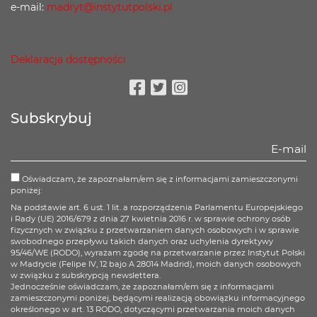
e-mail:
madryt@instytutpolski.pl
Deklaracja dostępności
Facebook
Twitter
Instagram
Subskrybuj
Oświadczam, że zapoznałam/em się z informacjami zamieszczonymi
poniżej:
Na podstawie art. 6 ust. 1 lit. a rozporządzenia Parlamentu Europejskiego
i Rady (UE) 2016/679 z dnia 27 kwietnia 2016 r. w sprawie ochrony osób
fizycznych w związku z przetwarzaniem danych osobowych i w sprawie
swobodnego przepływu takich danych oraz uchylenia dyrektywy
95/46/WE (RODO), wyrażam zgodę na przetwarzanie przez Instytut Polski
w Madrycie (Felipe IV, 12 bajo A 28014 Madrid), moich danych osobowych
w związku z subskrypcją newslettera.
Jednocześnie oświadczam, że zapoznałam/em się z informacjami
zamieszczonymi poniżej, będącymi realizacją obowiązku informacyjnego
określonego w art. 13 RODO, dotyczącymi przetwarzania moich danych