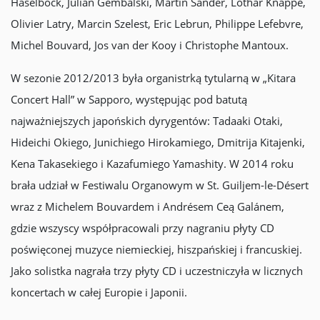
Haselböck, Julian Gembalski, Martin Sander, Lothar Knappe,
Olivier Latry, Marcin Szelest, Eric Lebrun, Philippe Lefebvre,
Michel Bouvard, Jos van der Kooy i Christophe Mantoux.
W sezonie 2012/2013 była organistrką tytularną w „Kitara
Concert Hall” w Sapporo, występując pod batutą
najważniejszych japońskich dyrygentów: Tadaaki Otaki,
Hideichi Okiego, Junichiego Hirokamiego, Dmitrija Kitajenki,
Kena Takasekiego i Kazafumiego Yamashity. W 2014 roku
brała udział w Festiwalu Organowym w St. Guiljem-le-Désert
wraz z Michelem Bouvardem i Andrésem Ceą Galánem,
gdzie wszyscy współpracowali przy nagraniu płyty CD
poświęconej muzyce niemieckiej, hiszpańskiej i francuskiej.
Jako solistka nagrała trzy płyty CD i uczestniczyła w licznych
koncertach w całej Europie i Japonii.