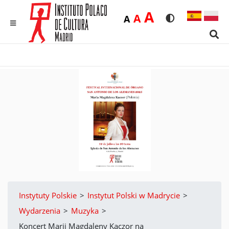
Duża
A
Średnia
A
Domyślna
A
Rozmiar czcionk
Wersja kon
MENU
Sear
Instytuty Polskie
>
Instytut Polski w Madrycie
>
Wydarzenia
>
Muzyka
>
Koncert Marii Magdaleny Kaczor na