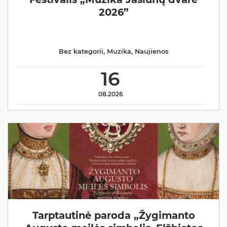
2026”
Bez kategorii
,
Muzika
,
Naujienos
16
08.2026
Tarptautinė paroda „Žygimanto