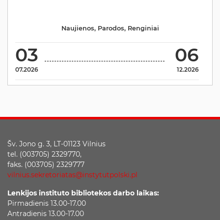
Naujienos
,
Parodos
,
Renginiai
03
06
07.2026
12.2026
Šv. Jono g. 3, LT-01123 Vilnius
tel. (003705) 2329770,
faks. (003705) 2329777
vilnius.sekretoriatas@instytutpolski.pl
Lenkijos instituto bibliotekos darbo laikas:
Pirmadienis 13.00-17.00
Antradienis 13.00-17.00