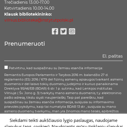
Trečiadienis 13.00-17.00
Ketvirtadienis 10.00-14.00
Klausk bibliotekininko:
vilnius.biblioteka@instytutpolski.pl
Facebook
Twitter
Instagram
Prenumeruoti
Patvirtinu, kad susipažinau su žemiau esančia informacija:
Remiantis Europos Parlamento ir Tarybos 2016 m. balandžio 27 d.
reglamento (ES) 2016 / 679 dėl fizinių asmenų apsaugos tvarkant asmens
duomenis ir dėl laisvo tokių duomenų judėjimo ir kuriuo panaikinama
Direktyva 95/46/EB (BDAR) 6 str. 1 p. sutinku, kad Lenkijos institutas
Vilniuje ( Šv. Jono g. 3) tvarkytų mano asmens duomenis, t.y. elektroninio
pašto adresą, tikslu siųsti naujienlaiškį. Taip pat pareiškiu, kad
susipažinau su žemiau esančia informacija, susijusia su informavimo
prievolės įvykdymu, kaip tai numatyta BDAR 13 str. , susijusia su mano
asmens duomenų tvarkymu, man yra žinomos mano teisės, apibrėžtos
BDAR 15-20 str.
Siekdami teikti aukščiausio lygio paslaugas, naudojame
slapukus (ang. cookies). Naudojantis mūsų tinklapiu slapukai
Prenumeruoti