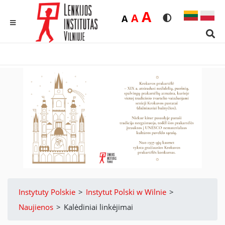
Duża
A
Średnia
A
Domyślna
A
Rozmiar czcionk
Wersja kon
MENU
Sear
Instytuty Polskie
>
Instytut Polski w Wilnie
>
Naujienos
>
Kalėdiniai linkėjimai