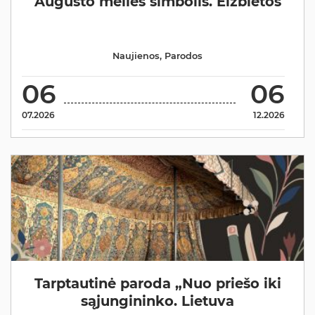
Augusto meilės simbolis. Elžbietos
Naujienos
,
Parodos
06
06
07.2026
12.2026
Tarptautinė paroda „Nuo priešo iki
sąjungininko. Lietuva