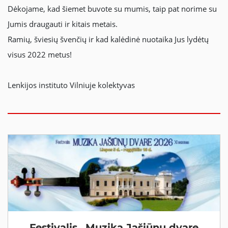
Dėkojame, kad šiemet buvote su mumis, taip pat norime su
Jumis draugauti ir kitais metais.
Ramių, šviesių švenčių ir kad kalėdinė nuotaika Jus lydėtų
visus 2022 metus!
Lenkijos instituto Vilniuje kolektyvas
Festivalis „Muzika Jašiūnų dvare