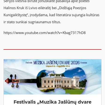
Serijos viešnia Birutė Jonuškaitė pasakoja apie poetės
Halinos Kruk iš Lvivo eilėraštį bei „Didžiąją Poezijos
Kunigaikštystę“, įrodydama, kad literatūra sujungia kultūras
ir stato sunkiai sugriaunamus tiltus.
https://www.youtube.com/watch?v=Kbag7317hD8
Festivalis „Muzika Jašiūnų dvare