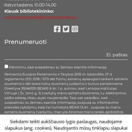
Ketvirtadienis 10.00-14.00
Klausk bibliotekininko:
vilnius.biblioteka@instytutpolski.pl
Facebook
Twitter
Instagram
Prenumeruoti
Patvirtinu, kad susipažinau su žemiau esančia informacija:
Remiantis Europos Parlamento ir Tarybos 2016 m. balandžio 27 d.
reglamento (ES) 2016 / 679 dėl fizinių asmenų apsaugos tvarkant asmens
duomenis ir dėl laisvo tokių duomenų judėjimo ir kuriuo panaikinama
Direktyva 95/46/EB (BDAR) 6 str. 1 p. sutinku, kad Lenkijos institutas
Vilniuje ( Šv. Jono g. 3) tvarkytų mano asmens duomenis, t.y. elektroninio
pašto adresą, tikslu siųsti naujienlaiškį. Taip pat pareiškiu, kad
susipažinau su žemiau esančia informacija, susijusia su informavimo
prievolės įvykdymu, kaip tai numatyta BDAR 13 str. , susijusia su mano
asmens duomenų tvarkymu, man yra žinomos mano teisės, apibrėžtos
BDAR 15-20 str.
Siekdami teikti aukščiausio lygio paslaugas, naudojame
slapukus (ang. cookies). Naudojantis mūsų tinklapiu slapukai
Prenumeruoti