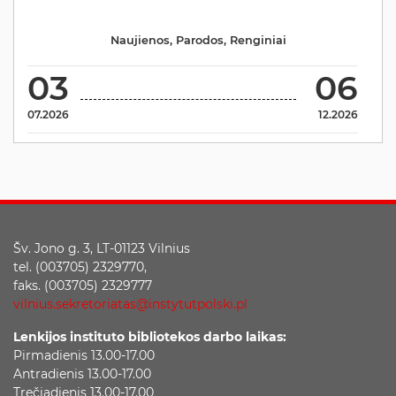
Naujienos
,
Parodos
,
Renginiai
03
06
07.2026
12.2026
Šv. Jono g. 3, LT-01123 Vilnius
tel. (003705) 2329770,
faks. (003705) 2329777
vilnius.sekretoriatas@instytutpolski.pl
Lenkijos instituto bibliotekos darbo laikas:
Pirmadienis 13.00-17.00
Antradienis 13.00-17.00
Trečiadienis 13.00-17.00