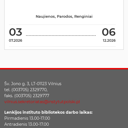
Naujienos
,
Parodos
,
Renginiai
03
06
07.2026
12.2026
Šv. Jono g. 3, LT-01123 Vilnius
tel. (003705) 2329770,
faks. (003705) 2329777
vilnius.sekretoriatas@instytutpolski.pl
Lenkijos instituto bibliotekos darbo laikas:
Pirmadienis 13.00-17.00
Antradienis 13.00-17.00