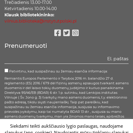
Trečiadienis 13.00-17.00
Ketvirtadienis 10.00-14.00
Klausk bibliotekininko:
vilnius.biblioteka@instytutpolski.pl
Facebook
Twitter
Instagram
Prenumeruoti
Patvirtinu, kad susipažinau su žemiau esančia informacija:
Remiantis Europos Parlamento ir Tarybos 2016 m. balandžio 27 d.
reglamento (ES) 2016 / 679 dėl fizinių asmenų apsaugos tvarkant asmens
duomenis ir dėl laisvo tokių duomenų judėjimo ir kuriuo panaikinama
Direktyva 95/46/EB (BDAR) 6 str. 1 p. sutinku, kad Lenkijos institutas
Vilniuje ( Šv. Jono g. 3) tvarkytų mano asmens duomenis, t.y. elektroninio
pašto adresą, tikslu siųsti naujienlaiškį. Taip pat pareiškiu, kad
susipažinau su žemiau esančia informacija, susijusia su informavimo
prievolės įvykdymu, kaip tai numatyta BDAR 13 str. , susijusia su mano
asmens duomenų tvarkymu, man yra žinomos mano teisės, apibrėžtos
BDAR 15-20 str.
Siekdami teikti aukščiausio lygio paslaugas, naudojame
slapukus (ang. cookies). Naudojantis mūsų tinklapiu slapukai
Prenumeruoti