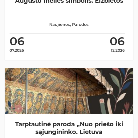
Augusto meilės simbolis. Elžbietos
Naujienos
,
Parodos
06
06
07.2026
12.2026
Tarptautinė paroda „Nuo priešo iki
sąjungininko. Lietuva