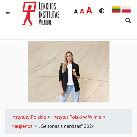
Duża
A
Średnia
A
Domyślna
A
Rozmiar czcionk
Wersja kon
MENU
Sear
Instytuty Polskie
>
Instytut Polski w Wilnie
>
Naujienos
>
„Geltonasis narcizas“ 2024