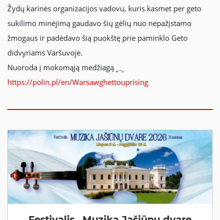
Žydų karinės organizacijos vadovu, kuris kasmet per geto
sukilimo minėjimą gaudavo šių gėlių nuo nepažįstamo
žmogaus ir padėdavo šią puokštę prie paminklo Geto
didvyriams Varšuvoje.
Nuoroda į mokomąją medžiagą
https://polin.pl/en/Warsawghettouprising
Festivalis „Muzika Jašiūnų dvare