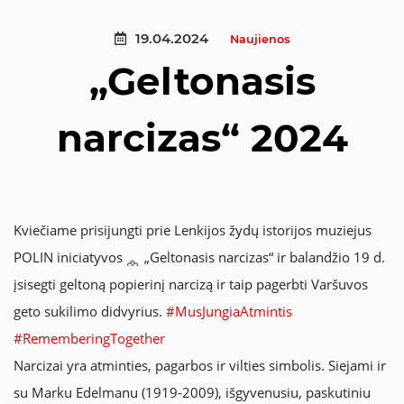
19.04.2024
Naujienos
„Geltonasis
narcizas“ 2024
Kviečiame prisijungti prie Lenkijos žydų istorijos muziejus
POLIN iniciatyvos
„Geltonasis narcizas“ ir balandžio 19 d.
įsisegti geltoną popierinį narcizą ir taip pagerbti Varšuvos
geto sukilimo didvyrius.
#MusJungiaAtmintis
#RememberingTogether
Narcizai yra atminties, pagarbos ir vilties simbolis. Siejami ir
su Marku Edelmanu (1919-2009), išgyvenusiu, paskutiniu