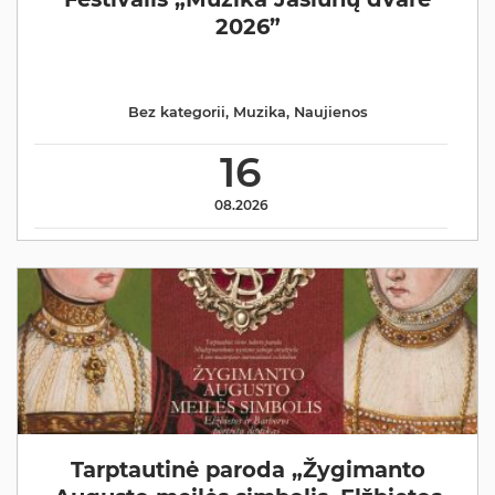
2026”
Bez kategorii
,
Muzika
,
Naujienos
16
08.2026
Tarptautinė paroda „Žygimanto