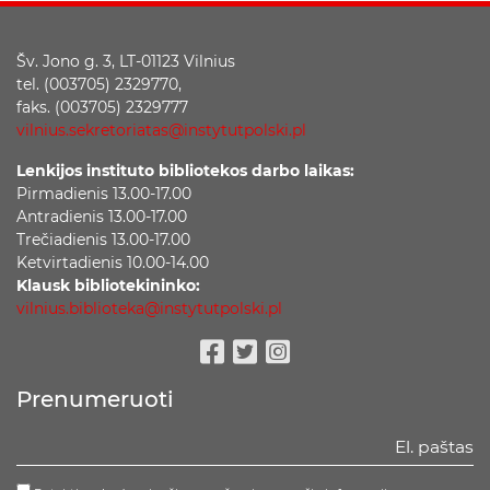
Šv. Jono g. 3, LT-01123 Vilnius
tel. (003705) 2329770,
faks. (003705) 2329777
vilnius.sekretoriatas@instytutpolski.pl
Lenkijos instituto bibliotekos darbo laikas:
Pirmadienis 13.00-17.00
Antradienis 13.00-17.00
Trečiadienis 13.00-17.00
Ketvirtadienis 10.00-14.00
Klausk bibliotekininko:
vilnius.biblioteka@instytutpolski.pl
Facebook
Twitter
Instagram
Prenumeruoti