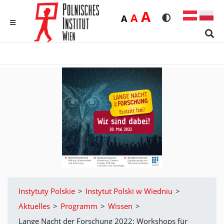
Duża
A
Średnia
A
Domyślna
A
Rozmiar czcionk
Wersja kon
MENU
Sear
Instytuty Polskie
>
Instytut Polski w Wiedniu
>
Aktuelles
>
Programm
>
Wissen
>
Lange Nacht der Forschung 2022: Workshops für