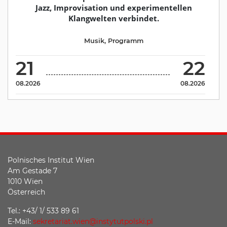
Jazz, Improvisation und experimentellen
Klangwelten verbindet.
Musik
,
Programm
21
22
08.2026
08.2026
Polnisches Institut Wien
Am Gestade 7
1010 Wien
Österreich
Tel.: +43/ 1/ 533 89 61
E-Mail:
sekretariat.wien@instytutpolski.pl