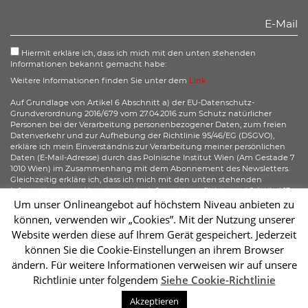
Hiermit erkläre ich, dass ich mich mit den unten stehenden
Informationen bekannt gemacht habe:
Weitere Informationen finden Sie unter dem
Link
Auf Grundlage von Artikel 6 Abschnitt a) der EU-Datenschutz-
Grundverordnung 2016/679 vom 27.04.2016 zum Schutz natürlicher
Personen bei der Verarbeitung personenbezogener Daten, zum freien
Datenverkehr und zur Aufhebung der Richtlinie 95/46/EG (DSGVO),
erkläre ich mein Einverständnis zur Verarbeitung meiner persönlichen
Daten (E-Mail-Adresse) durch das Polnische Institut Wien (Am Gestade 7
1010 Wien) im Zusammenhang mit dem Abonnement des Newsletters.
Gleichzeitig erkläre ich, dass ich mich mit den unten stehenden
Informationen zur Umsetzung der Informationspflicht gemäß Artikel 13
der DSGVO bezüglich der Verarbeitung meiner personenbezogenen
Um unser Onlineangebot auf höchstem Niveau anbieten zu
Daten bekannt gemacht habe und ich mir meiner gemäß der Artikel 15–
können, verwenden wir „Cookies”. Mit der Nutzung unserer
20 der DSGVO zustehenden Rechte bewusst bin.
Website werden diese auf Ihrem Gerät gespeichert. Jederzeit
können Sie die Cookie-Einstellungen an ihrem Browser
Abonnieren
ändern. Für weitere Informationen verweisen wir auf unsere
Richtlinie unter folgendem
Siehe Cookie-Richtlinie
Sc
Akzeptieren