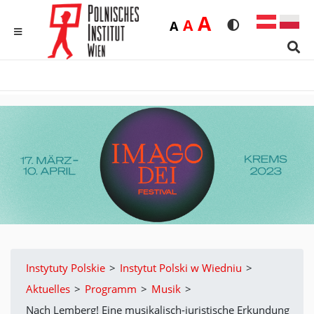
Duża
A
Średnia
A
Domyślna
A
Rozmiar czcionk
Wersja kon
MENU
Sear
Instytuty Polskie
>
Instytut Polski w Wiedniu
>
Aktuelles
>
Programm
>
Musik
>
Nach Lemberg! Eine musikalisch-juristische Erkundung