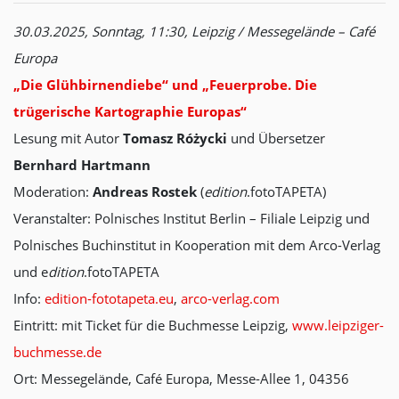
30.03.2025, Sonntag, 11:30, Leipzig / Messegelände – Café
Europa
„Die Glühbirnendiebe“ und „Feuerprobe. Die
trügerische Kartographie Europas“
Lesung mit Autor
Tomasz Różycki
und Übersetzer
Bernhard Hartmann
Moderation:
Andreas Rostek
(
edition
.fotoTAPETA)
Veranstalter: Polnisches Institut Berlin – Filiale Leipzig und
Polnisches Buchinstitut in Kooperation mit dem Arco-Verlag
und e
dition
.fotoTAPETA
Info:
edition-fototapeta.eu
,
arco-verlag.com
Eintritt: mit Ticket für die Buchmesse Leipzig,
www.leipziger-
buchmesse.de
Ort: Messegelände, Café Europa, Messe-Allee 1, 04356