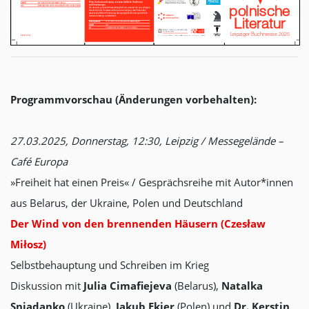
Programmvorschau (Änderungen vorbehalten):
27.03.2025, Donnerstag, 12:30, Leipzig / Messegelände –
Café Europa
»Freiheit hat einen Preis« / Gesprächsreihe mit Autor*innen
aus Belarus, der Ukraine, Polen und Deutschland
Der Wind von den brennenden Häusern (Czesław
Miłosz)
Selbstbehauptung und Schreiben im Krieg
Diskussion mit
Julia Cimafiejeva
(Belarus),
Natalka
Sniadanko
(Ukraine),
Jakub Ekier
(Polen) und
Dr. Kerstin