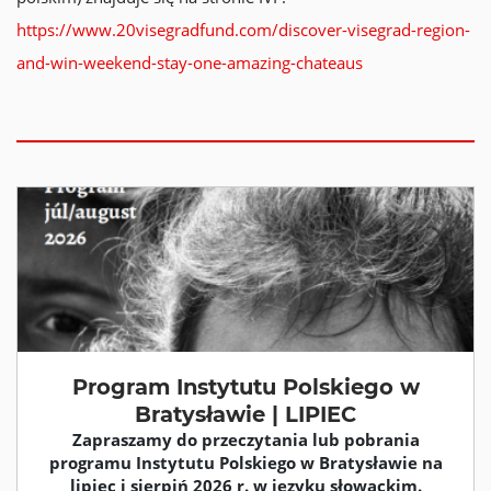
https://www.20visegradfund.com/discover-visegrad-region-
and-win-weekend-stay-one-amazing-chateaus
Program Instytutu Polskiego w
Bratysławie | LIPIEC
Zapraszamy do przeczytania lub pobrania
programu Instytutu Polskiego w Bratysławie na
lipiec i sierpiń 2026 r. w języku słowackim.