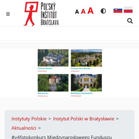
Duża
A
Średnia
A
Domyślna
A
Rozmiar czcionk
Wersja kon
MENU
Sear
Instytuty Polskie
>
Instytut Polski w Bratysławie
>
Aktualności
>
#v4fotokonkurs Międzynarodowego Funduszu