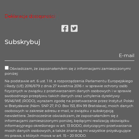
Deklaracja dostępności
Facebook
Twitter
Subskrybuj
Oświadczam, że zapoznałam/em się z informacjami zamieszczonymi
poniżej:
Na podstawie art. 6 ust. 1 lit. a rozporządzenia Parlamentu Europejskiego
i Rady (UE) 2016/679 z dnia 27 kwietnia 2016 r. w sprawie ochrony osób
fizycznych w związku z przetwarzaniem danych osobowych i w sprawie
swobodnego przepływu takich danych oraz uchylenia dyrektywy
95/46/WE (RODO), wyrażam zgodę na przetwarzanie przez Instytut Polski
w Bratysławie (Nám. SNP 27, P.O. Box 153, 814 99 Bratislava), moich danych
osobowych w zakresie adresu e-mail, w związku z subskrypcją
newslettera. Jednocześnie oświadczam, że zapoznałam/em się z
informacjami zamieszczonymi poniżej, będącymi realizacją obowiązku
informacyjnego określonego w art. 13 RODO, dotyczącymi przetwarzania
moich danych osobowych, a także znane są mi wszystkie przysługujące
mi prawa, o których mowa w art. 15 – 20 RODO.