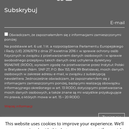
Facebook
Twitter
Subskrybuj
Oświadczam, że zapoznałam/em się z informacjami zamieszczonymi
poniżej:
Na podstawie art. 6 ust. 1 lit. a rozporządzenia Parlamentu Europejskiego
i Rady (UE) 2016/679 z dnia 27 kwietnia 2016 r. w sprawie ochrony osób
fizycznych w związku z przetwarzaniem danych osobowych i w sprawie
swobodnego przepływu takich danych oraz uchylenia dyrektywy
95/46/WE (RODO), wyrażam zgodę na przetwarzanie przez Instytut Polski
w Bratysławie (Nám. SNP 27, P.O. Box 153, 814 99 Bratislava), moich danych
osobowych w zakresie adresu e-mail, w związku z subskrypcją
newslettera. Jednocześnie oświadczam, że zapoznałam/em się z
informacjami zamieszczonymi poniżej, będącymi realizacją obowiązku
informacyjnego określonego w art. 13 RODO, dotyczącymi przetwarzania
moich danych osobowych, a także znane są mi wszystkie przysługujące
mi prawa, o których mowa w art. 15 – 20 RODO.
Więcej informacji
Zapisz się
This website uses cookies to improve your experience. We'll