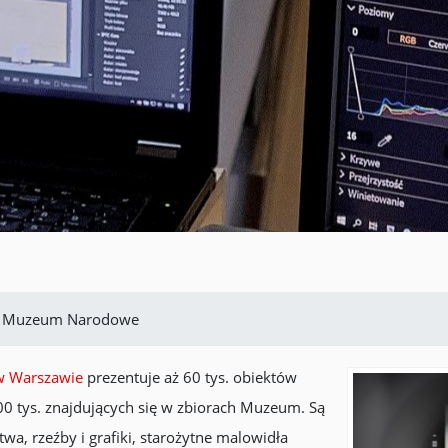
e Muzeum Narodowe
 Warszawie
prezentuje aż 60 tys. obiektów
 tys. znajdujących się w zbiorach Muzeum. Są
twa, rzeźby i grafiki, starożytne malowidła