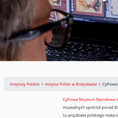
Instytuty Polskie
>
Instytut Polski w Bratysławie
>
Cyfrow
Cyfrowe Muzeum Narodowe w
muzealnych spośród ponad 800
tu arcydzieła polskiego malars