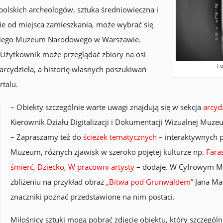
 polskich archeologów, sztuka średniowieczna i
ie od miejsca zamieszkania, może wybrać się
skiego Muzeum Narodowego w Warszawie.
 Użytkownik może przeglądać zbiory na osi
Fo
arcydzieła, a historię własnych poszukiwań
rtalu.
– Obiekty szczególnie warte uwagi znajdują się w sekcja
arcyd
Kierownik Działu Digitalizacji i Dokumentacji Wizualnej Mu
– Zapraszamy też do
ścieżek tematycznych
– interaktywnych p
Muzeum, różnych zjawisk w szeroko pojętej kulturze np.
Fara
śmierć
,
Dziecko
,
W pracowni artysty
– dodaje. W Cyfrowym 
zbliżeniu na przykład obraz
„Bitwa pod Grunwaldem”
Jana Mat
znaczniki poznać przedstawione na nim postaci.
Miłośnicy sztuki mogą pobrać zdjęcie obiektu, który szczególn