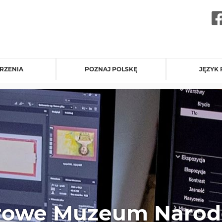
RZENIA
POZNAJ POLSKĘ
JĘZYK 
rowe Muzeum Naro