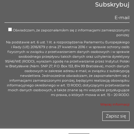
Subskrybuj
Oświadczam, że zapoznałam/em się z informacjami zamieszczonymi
poniżej:
Na podstawie art. 6 ust. 1 lit. a rozporządzenia Parlamentu Europejskiego
i Rady (UE) 2016/679 z dnia 27 kwietnia 2016 r. w sprawie ochrony osób
fizycznych w związku z przetwarzaniem danych osobowych i w sprawie
swobodnego przepływu takich danych oraz uchylenia dyrektywy
95/46/WE (RODO), wyrażam zgodę na przetwarzanie przez Instytut Polski
w Bratysławie (Nám. SNP 27, P.O. Box 153, 814 99 Bratislava), moich danych
osobowych w zakresie adresu e-mail, w związku z subskrypcją
newslettera. Jednocześnie oświadczam, że zapoznałam/em się z
informacjami zamieszczonymi poniżej, będącymi realizacją obowiązku
informacyjnego określonego w art. 13 RODO, dotyczącymi przetwarzania
moich danych osobowych, a także znane są mi wszystkie przysługujące
mi prawa, o których mowa w art. 15 – 20 RODO.
Więcej informacji
Zapisz się