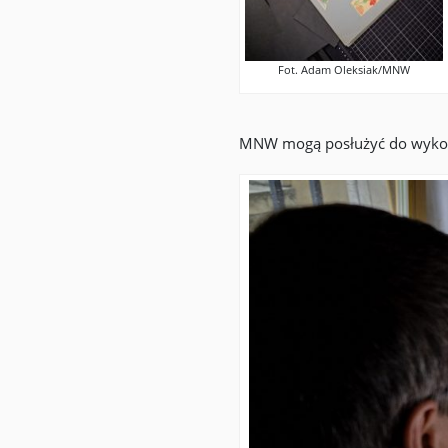
Fot. Adam Oleksiak/MNW
MNW mogą posłużyć do wykon