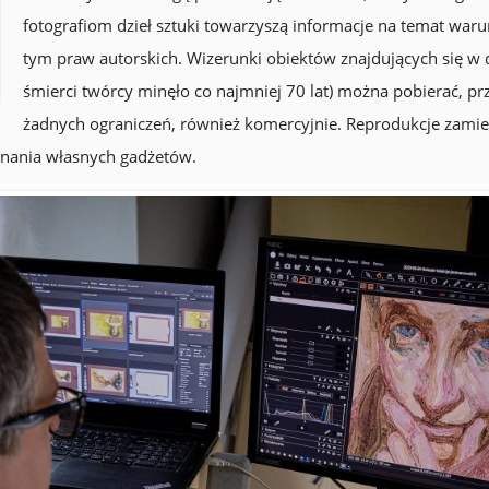
fotografiom dzieł sztuki towarzyszą informacje na temat war
tym praw autorskich. Wizerunki obiektów znajdujących się w 
śmierci twórcy minęło co najmniej 70 lat) można pobierać, pr
żadnych ograniczeń, również komercyjnie. Reprodukcje zamie
ania własnych gadżetów.