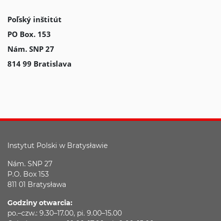
Poľský inštitút
PO Box. 153
Nám. SNP 27
814 99 Bratislava
Instytut Polski w Bratysławie
Nám. SNP 27
P.O. Box 153
811 01 Bratysława
Godziny otwarcia:
po.–czw.: 9.30–17.00, pi. 9.00–15.00