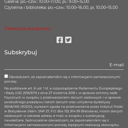
Galeria: po.–czw.: 10.00–17.00, pi.: 9.00–15.00
Czytelnia i biblioteka: po.–czw.: 10.00–16.00, pi. 10.00–15.00
Deklaracja dostępności
Facebook
Twitter
Subskrybuj
Oświadczam, że zapoznałam/em się z informacjami zamieszczonymi
poniżej:
Na podstawie art. 6 ust. 1 lit. a rozporządzenia Parlamentu Europejskiego
i Rady (UE) 2016/679 z dnia 27 kwietnia 2016 r. w sprawie ochrony osób
fizycznych w związku z przetwarzaniem danych osobowych i w sprawie
swobodnego przepływu takich danych oraz uchylenia dyrektywy
95/46/WE (RODO), wyrażam zgodę na przetwarzanie przez Instytut Polski
w Bratysławie (Nám. SNP 27, P.O. Box 153, 814 99 Bratislava), moich danych
osobowych w zakresie adresu e-mail, w związku z subskrypcją
newslettera. Jednocześnie oświadczam, że zapoznałam/em się z
informacjami zamieszczonymi poniżej, będącymi realizacją obowiązku