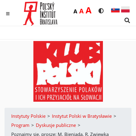
Duża
A
Średnia
A
Domyślna
A
Rozmiar czcionk
Wersja kon
MENU
Sear
Instytuty Polskie
>
Instytut Polski w Bratysławie
>
Program
>
Dyskusje publiczne
>
Poznajmy się, proszę: M. Bieniada, R. Zwiewka