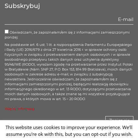
Facebook
Twitter
Subskrybuj
Oświadczam, że zapoznałam/em się z informacjami zamieszczonymi
poniżej:
Na podstawie art. 6 ust. 1 lit. a rozporządzenia Parlamentu Europejskiego
i Rady (UE) 2016/679 z dnia 27 kwietnia 2016 r. w sprawie ochrony osób
fizycznych w związku z przetwarzaniem danych osobowych i w sprawie
swobodnego przepływu takich danych oraz uchylenia dyrektywy
95/46/WE (RODO), wyrażam zgodę na przetwarzanie przez Instytut Polski
w Bratysławie (Nám. SNP 27, P.O. Box 153, 814 99 Bratislava), moich danych
osobowych w zakresie adresu e-mail, w związku z subskrypcją
newslettera. Jednocześnie oświadczam, że zapoznałam/em się z
informacjami zamieszczonymi poniżej, będącymi realizacją obowiązku
informacyjnego określonego w art. 13 RODO, dotyczącymi przetwarzania
moich danych osobowych, a także znane są mi wszystkie przysługujące
mi prawa, o których mowa w art. 15 – 20 RODO.
Więcej informacji
Zapisz się
This website uses cookies to improve your experience. We'll
assume you're ok with this, but you can opt-out if you wish.