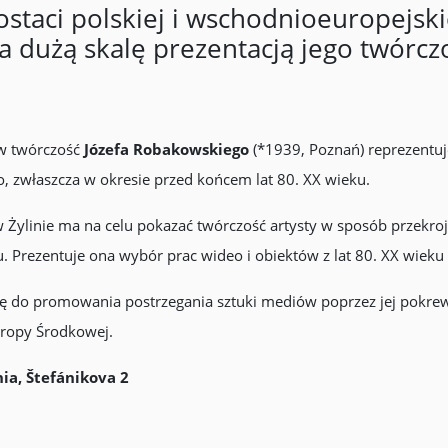
taci polskiej i wschodnioeuropejskie
a dużą skalę prezentacją jego twórcz
w twórczość
Józefa Robakowskiego
(*1939, Poznań) reprezentu
, zwłaszcza w okresie przed końcem lat 80. XX wieku.
w Żylinie ma na celu pokazać twórczość artysty w sposób przekro
. Prezentuje ona wybór prac wideo i obiektów z lat 80. XX wieku 
się do promowania postrzegania sztuki mediów poprzez jej pokrew
uropy Środkowej.
ia, Štefánikova 2