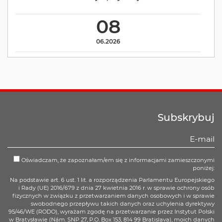
08
06.2026
Subskrybuj
Oświadczam, że zapoznałam/em się z informacjami zamieszczonymi
poniżej:
Na podstawie art. 6 ust. 1 lit. a rozporządzenia Parlamentu Europejskiego
i Rady (UE) 2016/679 z dnia 27 kwietnia 2016 r. w sprawie ochrony osób
fizycznych w związku z przetwarzaniem danych osobowych i w sprawie
swobodnego przepływu takich danych oraz uchylenia dyrektywy
95/46/WE (RODO), wyrażam zgodę na przetwarzanie przez Instytut Polski
w Bratysławie (Nám. SNP 27, P.O. Box 153, 814 99 Bratislava), moich danych