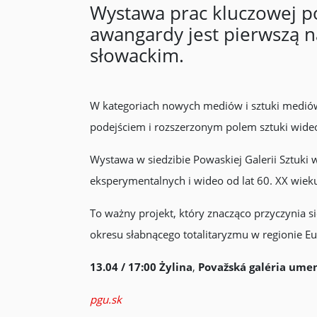
Wystawa prac kluczowej pos
awangardy jest pierwszą n
słowackim.
W kategoriach nowych mediów i sztuki medió
podejściem i rozszerzonym polem sztuki wideo
Wystawa w siedzibie Powaskiej Galerii Sztuki 
eksperymentalnych i wideo od lat 60. XX wieku
To ważny projekt, który znacząco przyczynia 
okresu słabnącego totalitaryzmu w regionie E
13.04 / 17:00
Żylina
,
Považská galéria umen
pgu.sk