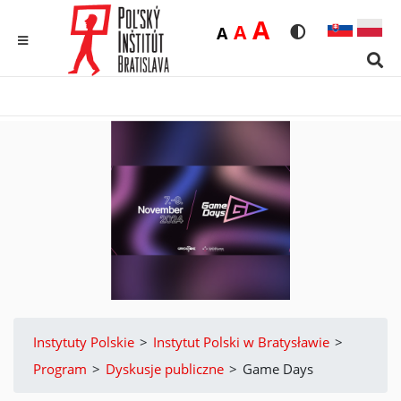
Duża
A
Średnia
A
Domyślna
A
Rozmiar czcionk
Wersja kon
MENU
Sear
Instytuty Polskie
>
Instytut Polski w Bratysławie
>
Program
>
Dyskusje publiczne
>
Game Days