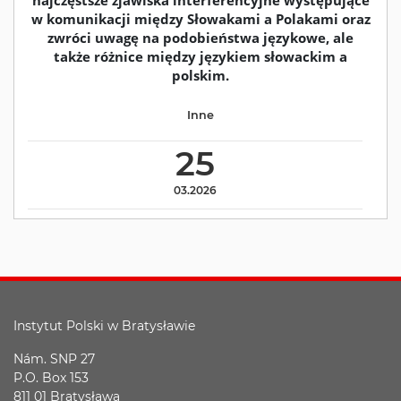
w komunikacji między Słowakami a Polakami oraz
zwróci uwagę na podobieństwa językowe, ale
także różnice między językiem słowackim a
polskim.
Inne
25
03.2026
Instytut Polski w Bratysławie
Nám. SNP 27
P.O. Box 153
811 01 Bratysława