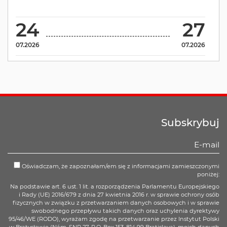
24
27
07.2026
07.2026
Subskrybuj
Oświadczam, że zapoznałam/em się z informacjami zamieszczonymi
poniżej:
Na podstawie art. 6 ust. 1 lit. a rozporządzenia Parlamentu Europejskiego
i Rady (UE) 2016/679 z dnia 27 kwietnia 2016 r. w sprawie ochrony osób
fizycznych w związku z przetwarzaniem danych osobowych i w sprawie
swobodnego przepływu takich danych oraz uchylenia dyrektywy
95/46/WE (RODO), wyrażam zgodę na przetwarzanie przez Instytut Polski