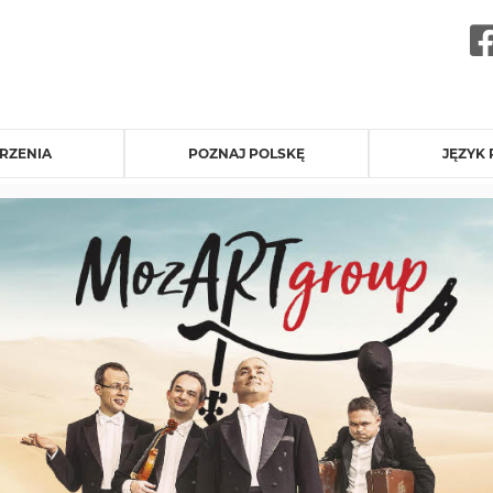
RZENIA
POZNAJ POLSKĘ
JĘZYK 