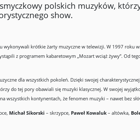
smyczkowy polskich muzyków, którzy
orystycznego show.
 wykonywali krótkie żarty muzyczne w telewizji. W 1997 roku wz
tąpili z programem kabaretowym „Mozart wciąż żywy”. Od tego c
yczne dla wszystkich pokoleń. Dzięki swojej charakterystycznej
którzy do tej pory obawiali się muzyki klasycznej. W swojej wyjątk
 na wszystkich kontynentach, że fenomen muzyki – nawet bez sł
pce,
Michał Sikorski
– skrzypce,
Paweł Kowaluk
– altówka,
Bol