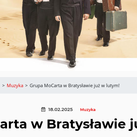
m
>
Muzyka
>
Grupa MoCarta w Bratysławie już w lutym!
18.02.2025
Muzyka
rta w Bratysławie j