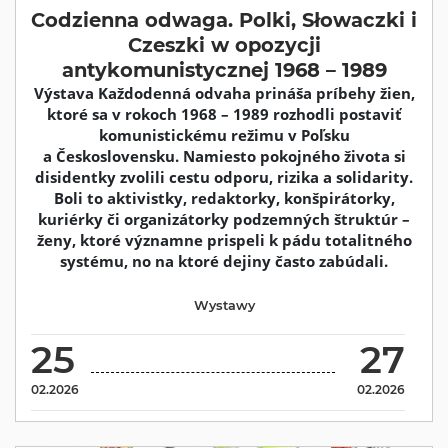
Codzienna odwaga. Polki, Słowaczki i
Czeszki w opozycji
antykomunistycznej 1968 – 1989
Výstava Každodenná odvaha prináša príbehy žien,
ktoré sa v rokoch 1968 – 1989 rozhodli postaviť
komunistickému režimu v Poľsku
a Československu. Namiesto pokojného života si
disidentky zvolili cestu odporu, rizika a solidarity.
Boli to aktivistky, redaktorky, konšpirátorky,
kuriérky či organizátorky podzemných štruktúr –
ženy, ktoré významne prispeli k pádu totalitného
systému, no na ktoré dejiny často zabúdali.
Wystawy
25
27
02.2026
02.2026