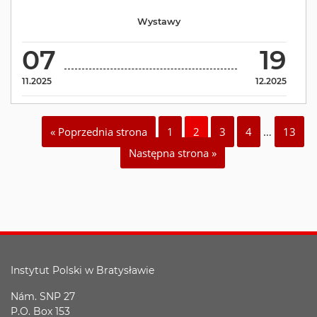
Wystawy
07
19
11.2025
12.2025
« Poprzednia strona
1
2
3
4
…
13
Następna strona »
Instytut Polski w Bratysławie
Nám. SNP 27
P.O. Box 153