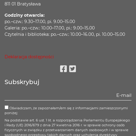
811 01 Bratysława
Godziny otwarcia:
po.–czw.: 9.30–17.00, pi. 9.00–15.00
Galeria: po.–czw.: 10.00–17.00, pi.: 9.00–15.00
Czytelnia i biblioteka: po.–czw.: 10.00–16.00, pi. 10.00–15.00
Deklaracja dostępności
Facebook
Twitter
Subskrybuj
Oświadczam, że zapoznałam/em się z informacjami zamieszczonymi
poniżej:
Na podstawie art. 6 ust. 1 lit. a rozporządzenia Parlamentu Europejskiego
i Rady (UE) 2016/679 z dnia 27 kwietnia 2016 r. w sprawie ochrony osób
fizycznych w związku z przetwarzaniem danych osobowych i w sprawie
swobodnego przepływu takich danych oraz uchylenia dyrektywy