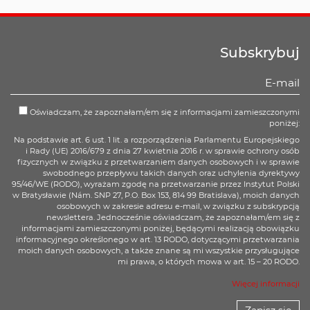
Subskrybuj
Oświadczam, że zapoznałam/em się z informacjami zamieszczonymi
poniżej:
Na podstawie art. 6 ust. 1 lit. a rozporządzenia Parlamentu Europejskiego
i Rady (UE) 2016/679 z dnia 27 kwietnia 2016 r. w sprawie ochrony osób
fizycznych w związku z przetwarzaniem danych osobowych i w sprawie
swobodnego przepływu takich danych oraz uchylenia dyrektywy
95/46/WE (RODO), wyrażam zgodę na przetwarzanie przez Instytut Polski
w Bratysławie (Nám. SNP 27, P.O. Box 153, 814 99 Bratislava), moich danych
osobowych w zakresie adresu e-mail, w związku z subskrypcją
newslettera. Jednocześnie oświadczam, że zapoznałam/em się z
informacjami zamieszczonymi poniżej, będącymi realizacją obowiązku
informacyjnego określonego w art. 13 RODO, dotyczącymi przetwarzania
moich danych osobowych, a także znane są mi wszystkie przysługujące
mi prawa, o których mowa w art. 15 – 20 RODO.
Więcej informacji