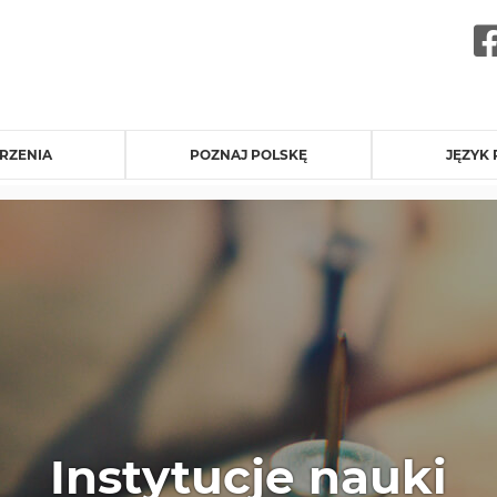
RZENIA
POZNAJ POLSKĘ
JĘZYK 
Instytucje nauki