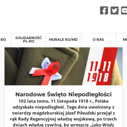
Fac
Tw
SOLIDARNOŚĆ
-RO
MURALE RO/MD
O NAS
M
PL-RO
Narodowe Święto Niepodległości
102 lata temu, 11 listopada 1918 r., Polska
odzyskała niepodległość. Tego dnia uwolniony z
twierdzy magdeburskiej Józef Piłsudski przejął z
rąk Rady Regencyjnej władzę wojskową, po trzech
dniach władzę cywilną, by wreszcie „jako Wódz