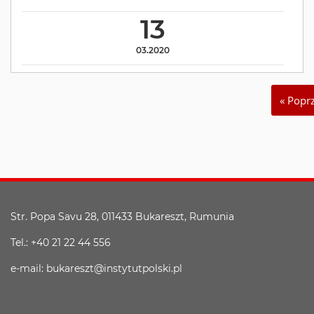
13
03.2020
« Popr
Str. Popa Savu 28, 011433 Bukareszt, Rumunia
Tel.: +40 21 22 44 556
e-mail: bukareszt@instytutpolski.pl