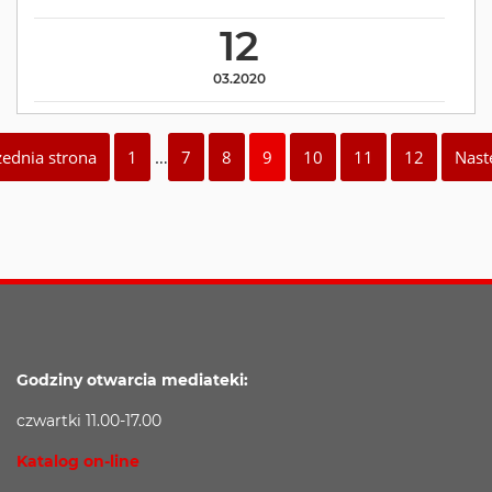
12
03.2020
zednia strona
1
…
7
8
9
10
11
12
Nast
Godziny otwarcia mediateki:
czwartki 11.00-17.00
Katalog on-line