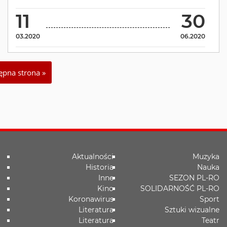
11
30
03.2020
06.2020
ępna strona »
Aktualności
Muzyka
Historia
Nauka
Inne
SEZON PL-RO
Kino
SOLIDARNOŚĆ PL-RO
Koronawirus
Sport
Literatura
Sztuki wizualne
Literatura
Teatr