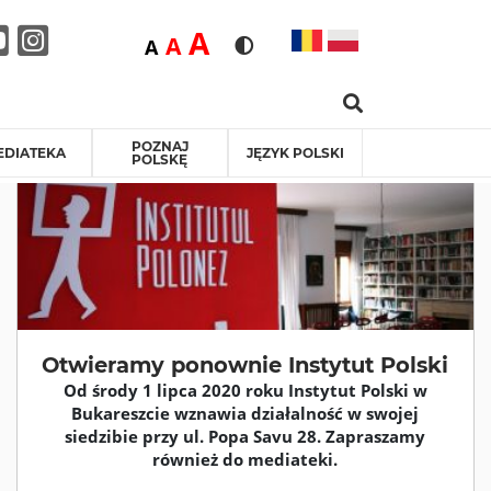
Duża
A
Średnia
A
Domyślna
A
Rozmiar czcionki
Wersja kontrastowa
Search …
ebook
itter
Youtube
Instagram
POZNAJ
EDIATEKA
JĘZYK POLSKI
POLSKĘ
Otwieramy ponownie Instytut Polski
Od środy 1 lipca 2020 roku Instytut Polski w
Bukareszcie wznawia działalność w swojej
siedzibie przy ul. Popa Savu 28. Zapraszamy
również do mediateki.