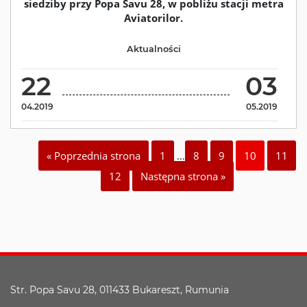
siedziby przy Popa Savu 28, w pobliżu stacji metra
Aviatorilor.
Aktualności
22
03
04.2019
05.2019
« Poprzednia strona
1
…
8
9
10
11
12
Następna strona »
Str. Popa Savu 28, 011433 Bukareszt, Rumunia