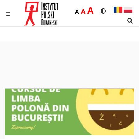
Duża
A
Średnia
A
Domyślna
A
Rozmiar czcionk
Wersja kon
MENU
Sear