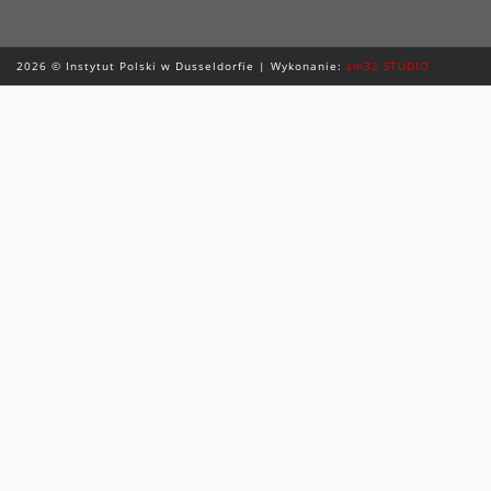
2026 © Instytut Polski w Dusseldorfie | Wykonanie:
sm32 STUDIO