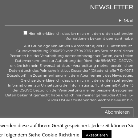
NEWSLETTER
Hiermit erkläre ich, dass ich mich mit den unten stehenden
Informationen bekannt gemacht habe:
Auf Grundlage von Artikel 6 Abschnitt a) der EU-Datenschutz-
Grundverordnung 2016/679 vom 27.04.2016 zum Schutz natürlicher
Personen bei der Verarbeitung personenbezogener Daten, zum freien
Datenverkehr und zur Aufhebung der Richtlinie 95/46/EG (DSGVO),
erkläre ich mein Einverständnis zur Verarbeitung meiner persönlichen
Daten durch das Polnische Institut Dusseldorf (Citadellstraße 7 D-40213
Düsseldorf) im Zusammenhang mit dem Abonnement des Newsletters.
Gleichzeitig erkläre ich, dass ich mich mit den unten stehenden
Informationen zur Umsetzung der Informationspflicht gemäß Artikel 13
der DSGVO bezüglich der Verarbeitung meiner personenbezogenen
Daten bekannt gemacht habe und ich mir meiner gemäß der Artikel 15–
20 der DSGVO zustehenden Rechte bewusst bin.
Abonnieren
erden diese auf Ihrem Gerät gespeichert. Jederzeit können Sie
Sc
ter folgendem
Siehe Cookie Richtlinie
Akzeptieren