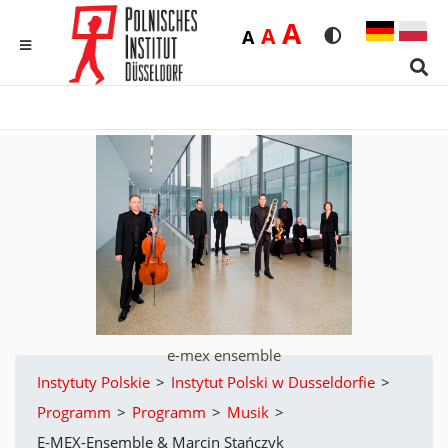
Duża
A
Średnia
A
Domyślna
A
Rozmiar czcionk
Wersja kon
MENU
Sear
e-mex ensemble
Instytuty Polskie
>
Instytut Polski w Dusseldorfie
>
Programm
>
Programm
>
Musik
>
E-MEX-Ensemble & Marcin Stańczyk