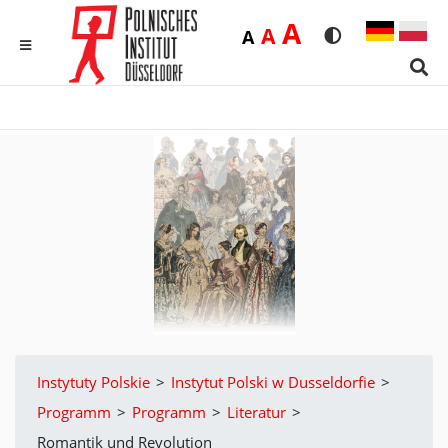
Duża
A
Średnia
A
Domyślna
A
Rozmiar czcionk
Wersja kon
MENU
Sear
Instytuty Polskie
>
Instytut Polski w Dusseldorfie
>
Programm
>
Programm
>
Literatur
>
Romantik und Revolution