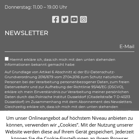
Donnerstag: 11.00 – 19.00 Uhr
Facebook
Twitter
Youtube
Instagram
NEWSLETTER
Hiermit erkläre ich, dass ich mich mit den unten stehenden
Informationen bekannt gemacht habe:
Auf Grundlage von Artikel 6 Abschnitt a) der EU-Datenschutz-
Grundverordnung 2016/679 vom 27.04.2016 zum Schutz natürlicher
Personen bei der Verarbeitung personenbezogener Daten, zum freien
Datenverkehr und zur Aufhebung der Richtlinie 95/46/EG (DSGVO),
erkläre ich mein Einverständnis zur Verarbeitung meiner persönlichen
Daten durch das Polnische Institut Dusseldorf (Citadellstraße 7 D-40213
Düsseldorf) im Zusammenhang mit dem Abonnement des Newsletters.
Gleichzeitig erkläre ich, dass ich mich mit den unten stehenden
Informationen zur Umsetzung der Informationspflicht gemäß Artikel 13
der DSGVO bezüglich der Verarbeitung meiner personenbezogenen
Um unser Onlineangebot auf höchstem Niveau anbieten zu
Daten bekannt gemacht habe und ich mir meiner gemäß der Artikel 15–
können, verwenden wir „Cookies”. Mit der Nutzung unserer
20 der DSGVO zustehenden Rechte bewusst bin.
Website werden diese auf Ihrem Gerät gespeichert. Jederzeit
können Sie die Cookie-Einstellungen an ihrem Browser
Abonnieren