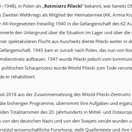
–1948), in Polen als „
Rotmistrz Pilecki
“ bekannt, war bereits O
s Zweiten Weltkriegs als Mitglied der Heimatarmee (AK, Armia Kra
K-Vorgesetzten freiwillig 1940 in die Gefangenschaft des KZ Aus
ormierte den Untergrund über die Situation im Lager und über di
iner spektakulären Flucht aus Auschwitz diente Pilecki weiter i
 Gefangenschaft. 1945 kam er zurück nach Polen, das nun von Ko
imdienstnetz aufbauen. 1947 wurde Pilecki jedoch vom kommunist
m politischen Schauprozess wurde Witold Pilecki zum Tode verurte
er rehabilitiert.
st 2018 aus der Zusammensetzung des Witold Pilecki-Zentrums 
legt die bisherigen Programme, übernimmt ihre Aufgaben und ergän
iden Totalitarismen des 20. Jahrhunderts in Mittel- und Osteuro
s von den deutschen Nazis und von den Sowjets verübt wurden u
erstützt wissenschaftliche Forschung, stellt Quellentexte und ihr