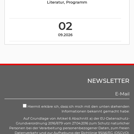
Literatur
,
Programm
02
09.2026
NEWSLETTER
Hiermit erkläre ich, dass ich mich mit den unten stehenden
Informationen bekannt gemacht habe:
Auf Grundlage von Artikel 6 Abschnitt a) der EU-Datenschutz-
Grundverordnung 2016/679 vom 27.04.2016 zum Schutz natürlicher
Personen bei der Verarbeitung personenbezogener Daten, zum freien
Datenverkehr und zur Aufhebung der Richtlinie 95/46/EG (DSGVO),