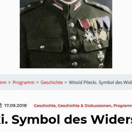
amm
>
Programm
>
Geschichte
>
Witold Pilecki. Symbol des Wid
17.09.2018
Geschichte
,
Geschichte & Diskussionen
,
Program
ki. Symbol des Wide