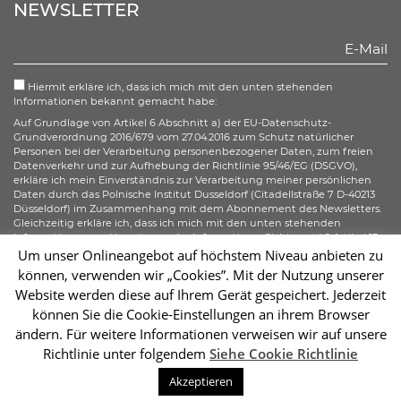
NEWSLETTER
Hiermit erkläre ich, dass ich mich mit den unten stehenden
Informationen bekannt gemacht habe:
Auf Grundlage von Artikel 6 Abschnitt a) der EU-Datenschutz-
Grundverordnung 2016/679 vom 27.04.2016 zum Schutz natürlicher
Personen bei der Verarbeitung personenbezogener Daten, zum freien
Datenverkehr und zur Aufhebung der Richtlinie 95/46/EG (DSGVO),
erkläre ich mein Einverständnis zur Verarbeitung meiner persönlichen
Daten durch das Polnische Institut Dusseldorf (Citadellstraße 7 D-40213
Düsseldorf) im Zusammenhang mit dem Abonnement des Newsletters.
Gleichzeitig erkläre ich, dass ich mich mit den unten stehenden
Informationen zur Umsetzung der Informationspflicht gemäß Artikel 13
der DSGVO bezüglich der Verarbeitung meiner personenbezogenen
Um unser Onlineangebot auf höchstem Niveau anbieten zu
Daten bekannt gemacht habe und ich mir meiner gemäß der Artikel 15–
können, verwenden wir „Cookies”. Mit der Nutzung unserer
20 der DSGVO zustehenden Rechte bewusst bin.
Website werden diese auf Ihrem Gerät gespeichert. Jederzeit
können Sie die Cookie-Einstellungen an ihrem Browser
Abonnieren
ändern. Für weitere Informationen verweisen wir auf unsere
Richtlinie unter folgendem
Siehe Cookie Richtlinie
Sc
Akzeptieren
2026 © Instytut Polski w Dusseldorfie | Wykonanie:
sm32 STUDIO