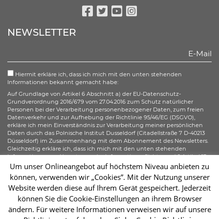
Facebook
Twitter
Youtube
Instagram
NEWSLETTER
Hiermit erkläre ich, dass ich mich mit den unten stehenden
Informationen bekannt gemacht habe:
Auf Grundlage von Artikel 6 Abschnitt a) der EU-Datenschutz-
Grundverordnung 2016/679 vom 27.04.2016 zum Schutz natürlicher
Personen bei der Verarbeitung personenbezogener Daten, zum freien
Datenverkehr und zur Aufhebung der Richtlinie 95/46/EG (DSGVO),
erkläre ich mein Einverständnis zur Verarbeitung meiner persönlichen
Daten durch das Polnische Institut Dusseldorf (Citadellstraße 7 D-40213
Düsseldorf) im Zusammenhang mit dem Abonnement des Newsletters.
Gleichzeitig erkläre ich, dass ich mich mit den unten stehenden
Informationen zur Umsetzung der Informationspflicht gemäß Artikel 13
der DSGVO bezüglich der Verarbeitung meiner personenbezogenen
Um unser Onlineangebot auf höchstem Niveau anbieten zu
Daten bekannt gemacht habe und ich mir meiner gemäß der Artikel 15–
können, verwenden wir „Cookies”. Mit der Nutzung unserer
20 der DSGVO zustehenden Rechte bewusst bin.
Website werden diese auf Ihrem Gerät gespeichert. Jederzeit
können Sie die Cookie-Einstellungen an ihrem Browser
Abonnieren
ändern. Für weitere Informationen verweisen wir auf unsere