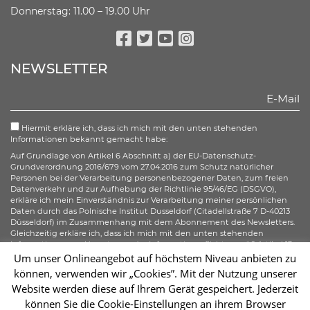
Donnerstag: 11.00 – 19.00 Uhr
Facebook
Twitter
Youtube
Instagram
NEWSLETTER
Hiermit erkläre ich, dass ich mich mit den unten stehenden
Informationen bekannt gemacht habe:
Auf Grundlage von Artikel 6 Abschnitt a) der EU-Datenschutz-
Grundverordnung 2016/679 vom 27.04.2016 zum Schutz natürlicher
Personen bei der Verarbeitung personenbezogener Daten, zum freien
Datenverkehr und zur Aufhebung der Richtlinie 95/46/EG (DSGVO),
erkläre ich mein Einverständnis zur Verarbeitung meiner persönlichen
Daten durch das Polnische Institut Dusseldorf (Citadellstraße 7 D-40213
Düsseldorf) im Zusammenhang mit dem Abonnement des Newsletters.
Gleichzeitig erkläre ich, dass ich mich mit den unten stehenden
Informationen zur Umsetzung der Informationspflicht gemäß Artikel 13
der DSGVO bezüglich der Verarbeitung meiner personenbezogenen
Um unser Onlineangebot auf höchstem Niveau anbieten zu
Daten bekannt gemacht habe und ich mir meiner gemäß der Artikel 15–
können, verwenden wir „Cookies”. Mit der Nutzung unserer
20 der DSGVO zustehenden Rechte bewusst bin.
Website werden diese auf Ihrem Gerät gespeichert. Jederzeit
können Sie die Cookie-Einstellungen an ihrem Browser
Abonnieren