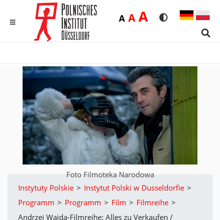
Duża
A
Średnia
A
Domyślna
A
Rozmiar czcionk
Wersja kon
MENU
Sear
Foto Filmoteka Narodowa
Instytuty Polskie
>
Instytut Polski w Dusseldorfie
>
Programm
>
Programm
>
Film
>
Filmreihe
>
Andrzej Wajda-Filmreihe: Alles zu Verkaufen /